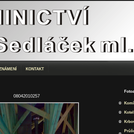
ZNÁMENÍ
KONTAKT
Foto
08042010257
Komí
Kote
Krbo
Průšv