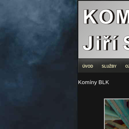
ÚVOD
SLUŽBY
O
Komíny BLK