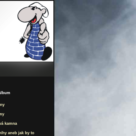
album
ny
lny
vá kamna
ihy aneb jak by to