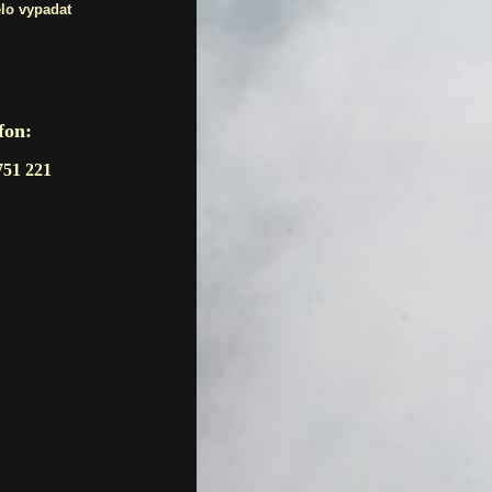
lo vypadat
fon:
751 221