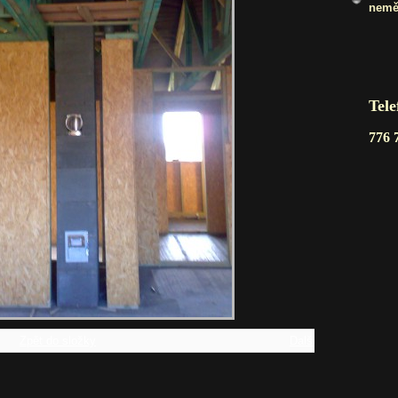
nemě
Tele
776 
Zpět do složky
Další →